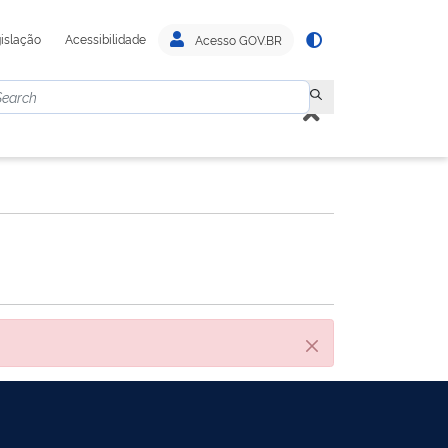
islação
Acessibilidade
Acesso GOV.BR
Close