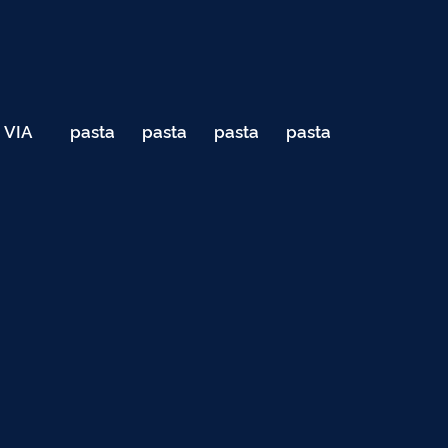
VIA
pasta
pasta
pasta
pasta
040
de
de
de
de
Teste
testes
testes
testes
testes