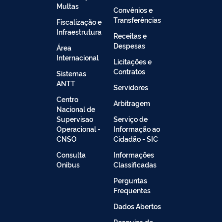
Multas
Convênios e
Transferências
Fiscalização e
Infraestrutura
Receitas e
Despesas
Área
Internacional
Licitações e
Contratos
Sistemas
ANTT
Servidores
Centro
Arbitragem
Nacional de
Supervisao
Serviço de
Operacional -
Informação ao
CNSO
Cidadão - SIC
Consulta
Informações
Onibus
Classificadas
Perguntas
Frequentes
Dados Abertos
Pesquisa de