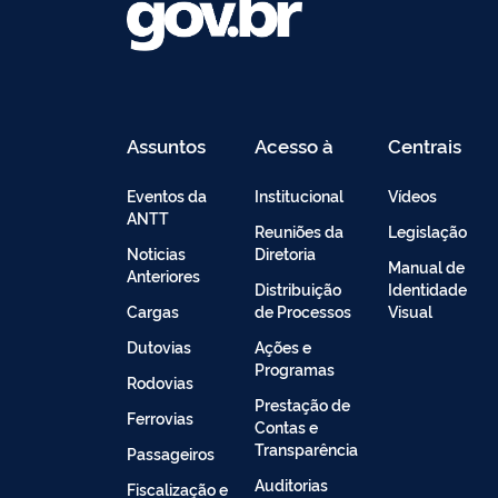
Assuntos
Acesso à
Centrais
Informação
de
Conteúdo
Eventos da
Institucional
Vídeos
ANTT
Reuniões da
Legislação
Noticias
Diretoria
Manual de
Anteriores
Distribuição
Identidade
Cargas
de Processos
Visual
Dutovias
Ações e
Programas
Rodovias
Prestação de
Ferrovias
Contas e
Transparência
Passageiros
Auditorias
Fiscalização e