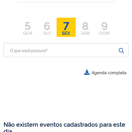
5
6
7
8
9
QUA
QUI
SEX
SÁB
DOM
Agenda completa
Não existem eventos cadastrados para este
dia.