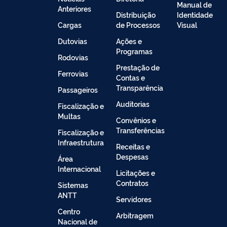
Manual de
Anteriores
Distribuição
Identidade
Cargas
de Processos
Visual
Dutovias
Ações e
Programas
Rodovias
Prestação de
Ferrovias
Contas e
Transparência
Passageiros
Auditorias
Fiscalização e
Multas
Convênios e
Transferências
Fiscalização e
Infraestrutura
Receitas e
Despesas
Área
Internacional
Licitações e
Contratos
Sistemas
ANTT
Servidores
Centro
Arbitragem
Nacional de