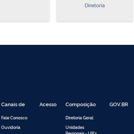
Diretoria
Canais de
Acesso
Composição
GOV.BR
Atendimento
Restrito
-
Fale Conosco
Diretoria Geral
Intranet
Ouvidoria
Unidades
Regionais - UR's