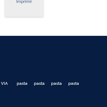
Imprimir
VIA
pasta
pasta
pasta
pasta
040
de
de
de
de
Teste
testes
testes
testes
testes