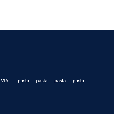
VIA
pasta
pasta
pasta
pasta
040
de
de
de
de
Teste
testes
testes
testes
testes