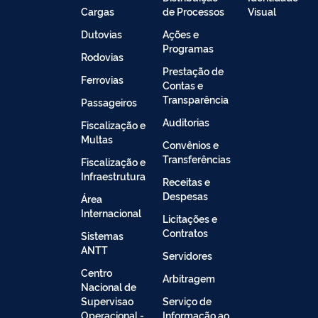
Cargas
de Processos
Visual
Dutovias
Ações e
Programas
Rodovias
Prestação de
Ferrovias
Contas e
Transparência
Passageiros
Auditorias
Fiscalização e
Multas
Convênios e
Transferências
Fiscalização e
Infraestrutura
Receitas e
Despesas
Área
Internacional
Licitações e
Contratos
Sistemas
ANTT
Servidores
Centro
Arbitragem
Nacional de
Supervisao
Serviço de
Operacional -
Informação ao