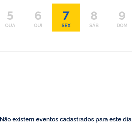
5
6
7
8
9
QUA
QUI
SEX
SÁB
DOM
Não existem eventos cadastrados para este dia