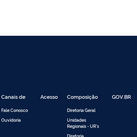
Canais de
Acesso
Composição
GOV.BR
Atendimento
Restrito
-
Fale Conosco
Diretoria Geral
Intranet
Ouvidoria
Unidades
Regionais - UR's
Diretoria