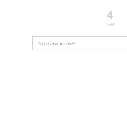
4
TER