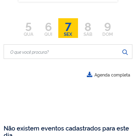
5
6
7
8
9
QUA
QUI
SEX
SÁB
DOM
Agenda completa
Não existem eventos cadastrados para este
dia.