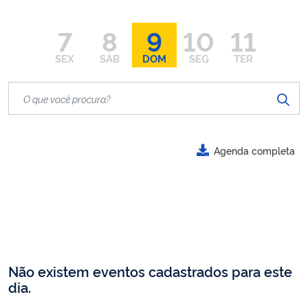
7
8
9
10
11
SEX
SÁB
DOM
SEG
TER
Agenda completa
Não existem eventos cadastrados para este
dia.