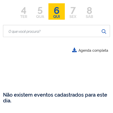
4
5
6
7
8
TER
QUA
QUI
SEX
SÁB
Agenda completa
Não existem eventos cadastrados para este
dia.