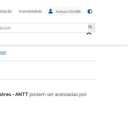
islação
Acessibilidade
Acesso GOV.BR
022
estres - ANTT
podem ser acessadas por