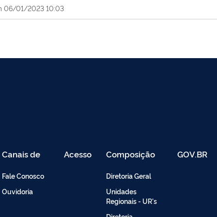
m 06/01/2023 10:03
Canais de
Acesso
Composição
GOV.BR
Atendimento
Restrito
-
Fale Conosco
Diretoria Geral
Intranet
Ouvidoria
Unidades
Regionais - UR's
Diretoria