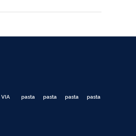
VIA
pasta
pasta
pasta
pasta
040
de
de
de
de
Teste
testes
testes
testes
testes