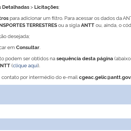
s Detalhadas
>
Licitações
;
tros
para adicionar um filtro. Para acessar os dados da AN
ANSPORTES TERRESTRES
ou a sigla
ANTT
ou, ainda, o có
ção desejada;
icar em
Consultar
.
ato podem ser obtidos na
sequência desta página
(abaixo
ANTT
(
clique aqui
).
 contato por intermédio do e-mail
cgeac.gelic@antt.gov