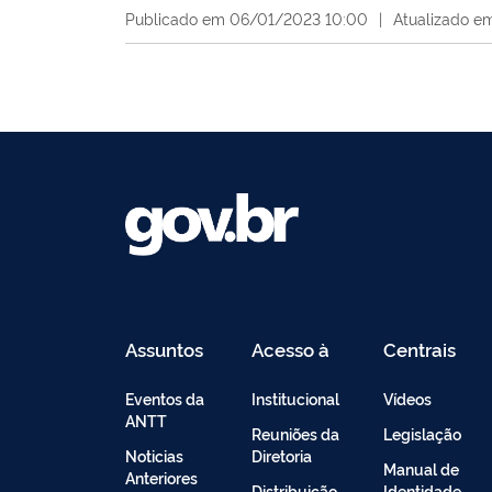
Publicado em 06/01/2023 10:00
|
Atualizado e
Assuntos
Acesso à
Centrais
Informação
de
Conteúdo
Eventos da
Institucional
Vídeos
ANTT
Reuniões da
Legislação
Noticias
Diretoria
Manual de
Anteriores
Distribuição
Identidade