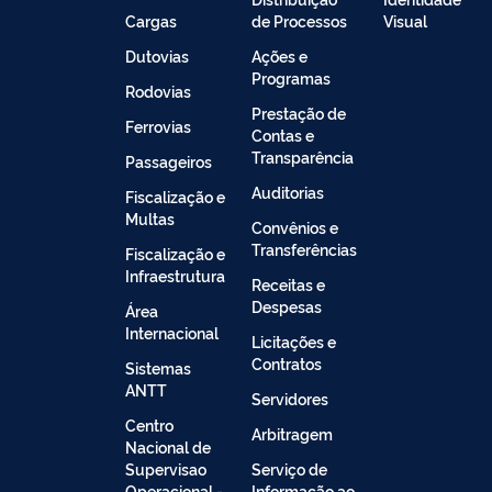
Cargas
de Processos
Visual
Dutovias
Ações e
Programas
Rodovias
Prestação de
Ferrovias
Contas e
Transparência
Passageiros
Auditorias
Fiscalização e
Multas
Convênios e
Transferências
Fiscalização e
Infraestrutura
Receitas e
Despesas
Área
Internacional
Licitações e
Contratos
Sistemas
ANTT
Servidores
Centro
Arbitragem
Nacional de
Supervisao
Serviço de
Operacional -
Informação ao