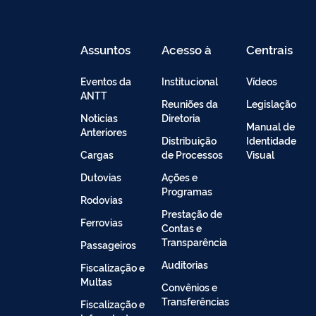
Assuntos
Acesso à
Centrais
Informação
de
Conteúdo
Eventos da
Institucional
Vídeos
ANTT
Reuniões da
Legislação
Noticias
Diretoria
Manual de
Anteriores
Distribuição
Identidade
Cargas
de Processos
Visual
Dutovias
Ações e
Programas
Rodovias
Prestação de
Ferrovias
Contas e
Transparência
Passageiros
Auditorias
Fiscalização e
Multas
Convênios e
Transferências
Fiscalização e