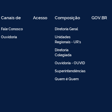
Canais de
Acesso
Composição
GOV.BR
Atendimento
Restrito
-
Fale Conosco
Diretoria Geral
Intranet
Ouvidoria
Unidades
Regionais - UR's
Diretoria
Colegiada
Ouvidoria - OUVID
Superintendências
Quem é Quem