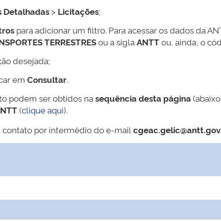
s Detalhadas
>
Licitações
;
tros
para adicionar um filtro. Para acessar os dados da AN
ANSPORTES TERRESTRES
ou a sigla
ANTT
ou, ainda, o có
ção desejada;
icar em
Consultar
.
ato podem ser obtidos na
sequência desta página
(abaixo
ANTT
(
clique aqui
).
 contato por intermédio do e-mail
cgeac.gelic@antt.gov