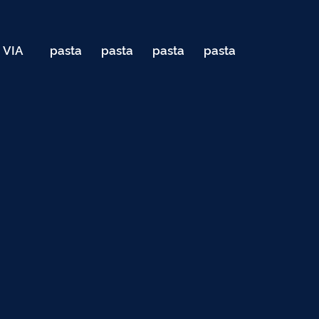
VIA
pasta
pasta
pasta
pasta
040
de
de
de
de
Teste
testes
testes
testes
testes