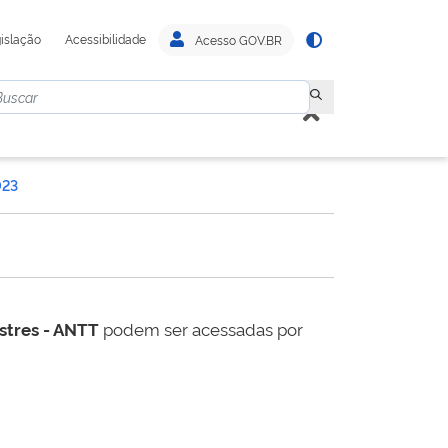
islação
Acessibilidade
Acesso GOV.BR
023
estres - ANTT
podem ser acessadas por