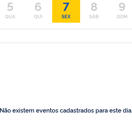
5
6
7
8
9
QUA
QUI
SEX
SÁB
DOM
Não existem eventos cadastrados para este dia