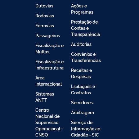
Dutovias
Ações e
Programas
Rodovias
Prestação de
Ferrovias
Contas e
Transparência
Passageiros
Auditorias
Fiscalização e
Multas
Convênios e
Transferências
Fiscalização e
Infraestrutura
Receitas e
Despesas
Área
Internacional
Licitações e
Contratos
Sistemas
ANTT
Servidores
Centro
Arbitragem
Nacional de
Supervisao
Serviço de
Operacional -
Informação ao
CNSO
Cidadão - SIC