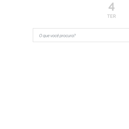
4
TER