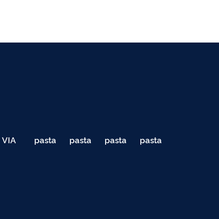
VIA
pasta
pasta
pasta
pasta
040
de
de
de
de
Teste
testes
testes
testes
testes