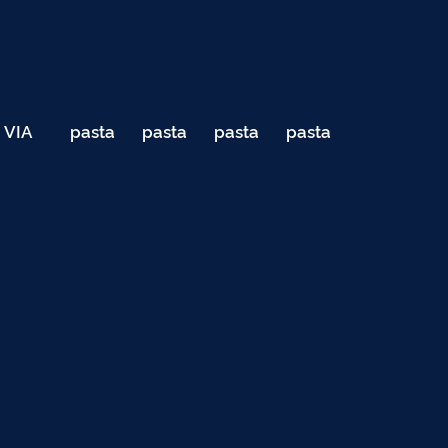
VIA
pasta
pasta
pasta
pasta
040
de
de
de
de
Teste
testes
testes
testes
testes