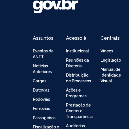
Assuntos
Acesso à
Centrais
Informação
de
Conteúdo
Eventos da
Institucional
Vídeos
ANTT
Reuniões da
Legislação
Noticias
Diretoria
Manual de
Anteriores
Distribuição
Identidade
Cargas
de Processos
Visual
Dutovias
Ações e
Programas
Rodovias
Prestação de
Ferrovias
Contas e
Transparência
Passageiros
Auditorias
Fiscalização e