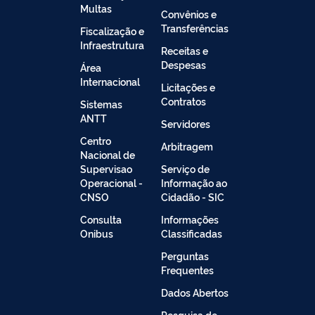
Multas
Convênios e
Transferências
Fiscalização e
Infraestrutura
Receitas e
Despesas
Área
Internacional
Licitações e
Contratos
Sistemas
ANTT
Servidores
Centro
Arbitragem
Nacional de
Supervisao
Serviço de
Operacional -
Informação ao
CNSO
Cidadão - SIC
Consulta
Informações
Onibus
Classificadas
Perguntas
Frequentes
Dados Abertos
Pesquisa de