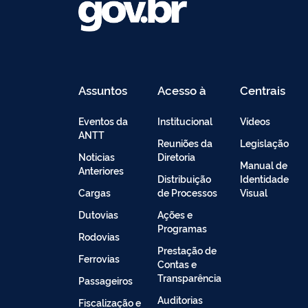
Assuntos
Acesso à
Centrais
Informação
de
Conteúdo
Eventos da
Institucional
Vídeos
ANTT
Reuniões da
Legislação
Noticias
Diretoria
Manual de
Anteriores
Distribuição
Identidade
Cargas
de Processos
Visual
Dutovias
Ações e
Programas
Rodovias
Prestação de
Ferrovias
Contas e
Transparência
Passageiros
Auditorias
Fiscalização e