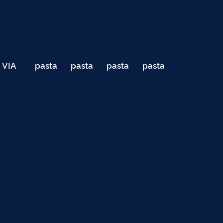
VIA
pasta
pasta
pasta
pasta
040
de
de
de
de
Teste
testes
testes
testes
testes