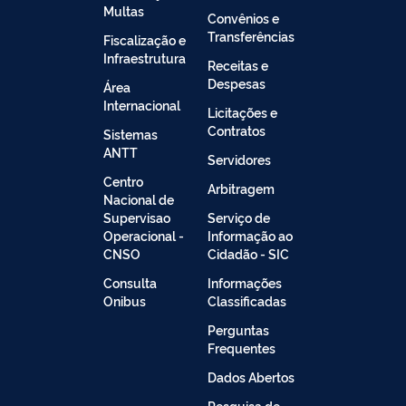
Multas
Convênios e
Transferências
Fiscalização e
Infraestrutura
Receitas e
Despesas
Área
Internacional
Licitações e
Contratos
Sistemas
ANTT
Servidores
Centro
Arbitragem
Nacional de
Supervisao
Serviço de
Operacional -
Informação ao
CNSO
Cidadão - SIC
Consulta
Informações
Onibus
Classificadas
Perguntas
Frequentes
Dados Abertos
Pesquisa de