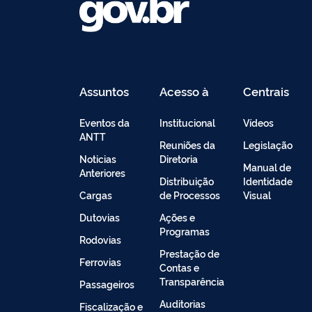
Assuntos
Acesso à
Centrais
Informação
de
Conteúdo
Eventos da
Institucional
Vídeos
ANTT
Reuniões da
Legislação
Noticias
Diretoria
Manual de
Anteriores
Distribuição
Identidade
Cargas
de Processos
Visual
Dutovias
Ações e
Programas
Rodovias
Prestação de
Ferrovias
Contas e
Transparência
Passageiros
Auditorias
Fiscalização e