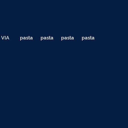
VIA
pasta
pasta
pasta
pasta
040
de
de
de
de
Teste
testes
testes
testes
testes