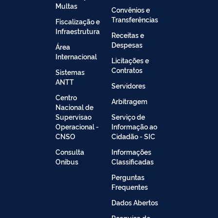
Multas
Convênios e
Transferências
Fiscalização e
Infraestrutura
Receitas e
Despesas
Área
Internacional
Licitações e
Contratos
Sistemas
ANTT
Servidores
Centro
Arbitragem
Nacional de
Supervisao
Serviço de
Operacional -
Informação ao
CNSO
Cidadão - SIC
Consulta
Informações
Onibus
Classificadas
Perguntas
Frequentes
Dados Abertos
Pesquisa de