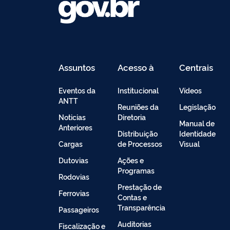
Assuntos
Acesso à
Centrais
Informação
de
Conteúdo
Eventos da
Institucional
Vídeos
ANTT
Reuniões da
Legislação
Noticias
Diretoria
Manual de
Anteriores
Distribuição
Identidade
Cargas
de Processos
Visual
Dutovias
Ações e
Programas
Rodovias
Prestação de
Ferrovias
Contas e
Transparência
Passageiros
Auditorias
Fiscalização e