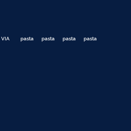
VIA
pasta
pasta
pasta
pasta
040
de
de
de
de
Teste
testes
testes
testes
testes