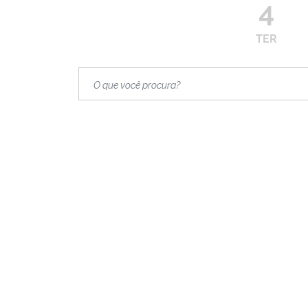
4
TER