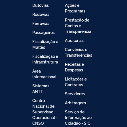
Dutovias
Ações e
Programas
Rodovias
Prestação de
Ferrovias
Contas e
Transparência
Passageiros
Auditorias
Fiscalização e
Multas
Convênios e
Transferências
Fiscalização e
Infraestrutura
Receitas e
Despesas
Área
Internacional
Licitações e
Contratos
Sistemas
ANTT
Servidores
Centro
Arbitragem
Nacional de
Supervisao
Serviço de
Operacional -
Informação ao
CNSO
Cidadão - SIC