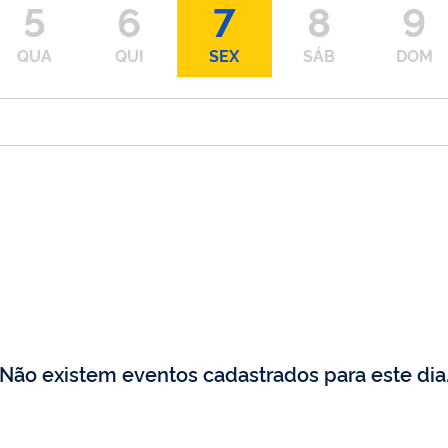
5
6
7
8
9
QUA
QUI
SEX
SÁB
DOM
Não existem eventos cadastrados para este dia