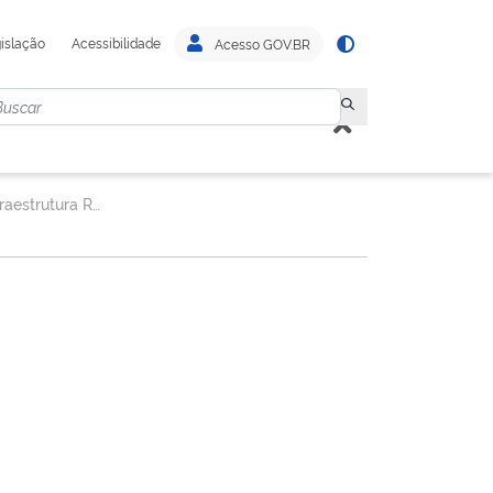
islação
Acessibilidade
Acesso GOV.BR
Superintendência de Infraestrutura Rodoviária.