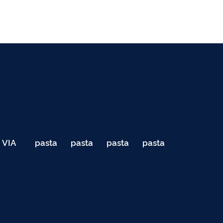
VIA
pasta
pasta
pasta
pasta
040
de
de
de
de
Teste
testes
testes
testes
testes