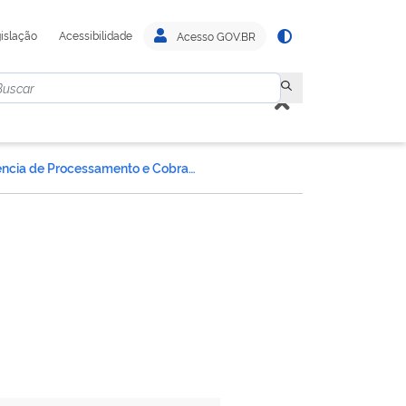
islação
Acessibilidade
Acesso GOV.BR
Gerência de Processamento e Cobrança de Auto de Infração - GEAUT