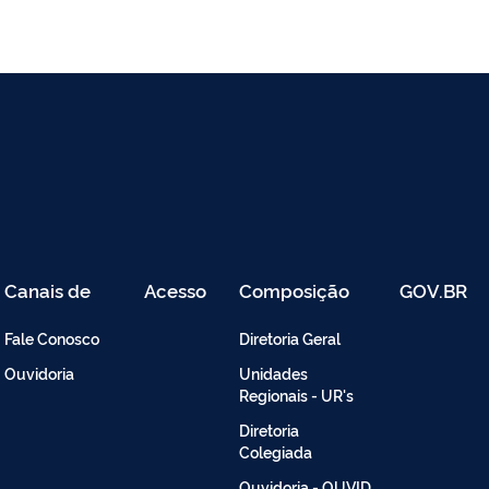
Canais de
Acesso
Composição
GOV.BR
Atendimento
Restrito
-
Fale Conosco
Diretoria Geral
Intranet
Ouvidoria
Unidades
Regionais - UR's
Diretoria
Colegiada
Ouvidoria - OUVID