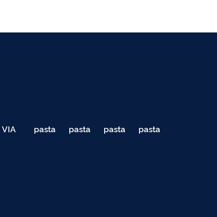
VIA
pasta
pasta
pasta
pasta
040
de
de
de
de
Teste
testes
testes
testes
testes