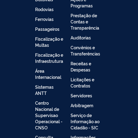
Programas
Rodovias
Prestação de
Ferrovias
Contas e
Transparência
Passageiros
Auditorias
Fiscalização e
Multas
Convênios e
Transferências
Fiscalização e
Infraestrutura
Receitas e
Despesas
Área
Internacional
Licitações e
Contratos
Sistemas
ANTT
Servidores
Centro
Arbitragem
Nacional de
Supervisao
Serviço de
Operacional -
Informação ao
CNSO
Cidadão - SIC
Consulta
Informações