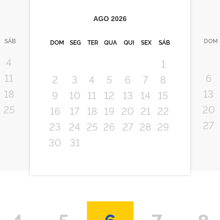
AGO
2026
SÁB
DOM
DOM
SEG
TER
QUA
QUI
SEX
SÁB
4
1
11
6
2
3
4
5
6
7
8
18
13
9
10
11
12
13
14
15
25
20
16
17
18
19
20
21
22
27
23
24
25
26
27
28
29
30
31
4
5
6
7
8