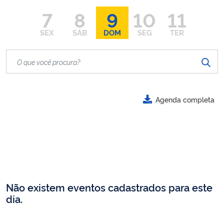
7
8
9
10
11
SEX
SÁB
DOM
SEG
TER
Agenda completa
Não existem eventos cadastrados para este
dia.