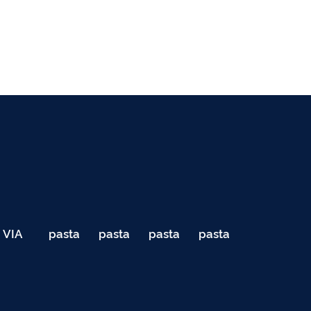
VIA
pasta
pasta
pasta
pasta
040
de
de
de
de
Teste
testes
testes
testes
testes