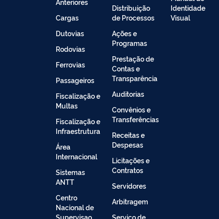
Anteriores
Distribuição
Identidade
Cargas
de Processos
Visual
Dutovias
Ações e
Programas
Rodovias
Prestação de
Ferrovias
Contas e
Transparência
Passageiros
Auditorias
Fiscalização e
Multas
Convênios e
Transferências
Fiscalização e
Infraestrutura
Receitas e
Despesas
Área
Internacional
Licitações e
Contratos
Sistemas
ANTT
Servidores
Centro
Arbitragem
Nacional de
Supervisao
Serviço de