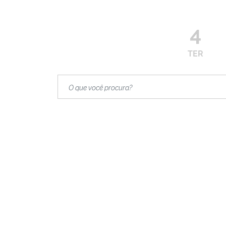
4
TER