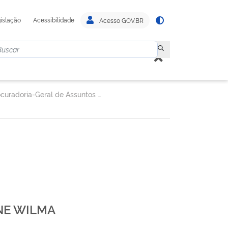
islação
Acessibilidade
Acesso GOV.BR
Subprocuradoria-Geral de Assuntos Judiciais e Recuperação de Crédito - SUBJUD
NE WILMA