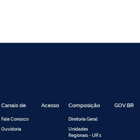
Canais de
Acesso
Composição
GOV.BR
Atendimento
Restrito
-
Fale Conosco
Diretoria Geral
Intranet
Ouvidoria
Unidades
Regionais - UR's