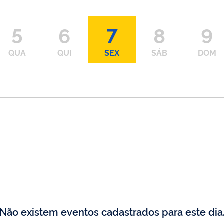
5
6
7
8
9
QUA
QUI
SEX
SÁB
DOM
Não existem eventos cadastrados para este dia