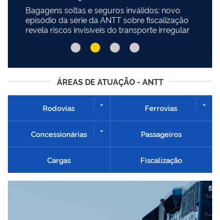
Bagagens soltas e seguros inválidos: novo
episódio da série da ANTT sobre fiscalização
revela riscos invisíveis do transporte irregular
ÁREAS DE ATUAÇÃO - ANTT
Rodovias
Ferrovias
Concessionárias
Passageiros
Cargas
Fiscalização