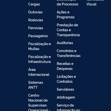
Cargas
de Processos
Visual
Dutovias
Ações e
Programas
Rodovias
Prestação de
Ferrovias
Contas e
Transparência
Passageiros
Auditorias
Fiscalização e
Multas
Convênios e
Transferências
Fiscalização e
Infraestrutura
Receitas e
Despesas
Área
Internacional
Licitações e
Contratos
Sistemas
ANTT
Servidores
Centro
Arbitragem
Nacional de
Supervisao
Serviço de
Operacional -
Informação ao