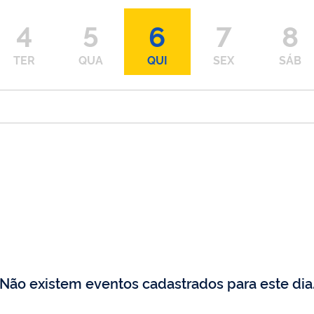
4
5
6
7
8
TER
QUA
QUI
SEX
SÁB
Não existem eventos cadastrados para este dia