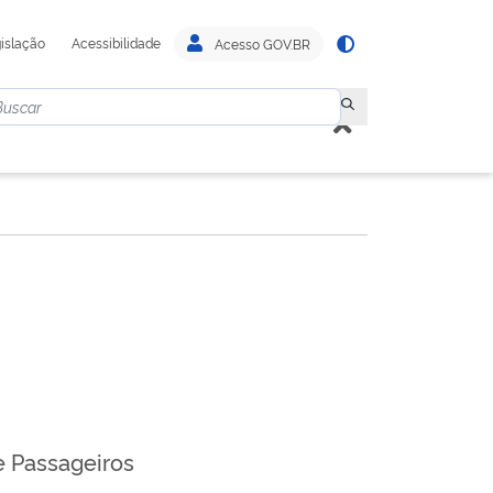
islação
Acessibilidade
Acesso GOV.BR
e Passageiros