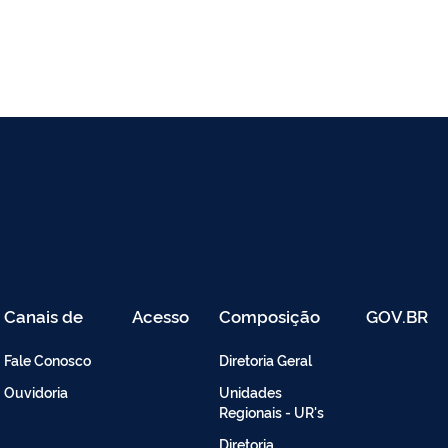
Canais de
Acesso
Composição
GOV.BR
Atendimento
Restrito
-
Fale Conosco
Diretoria Geral
Intranet
Ouvidoria
Unidades
Regionais - UR's
Diretoria