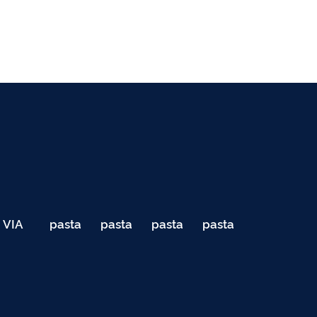
VIA
pasta
pasta
pasta
pasta
040
de
de
de
de
Teste
testes
testes
testes
testes