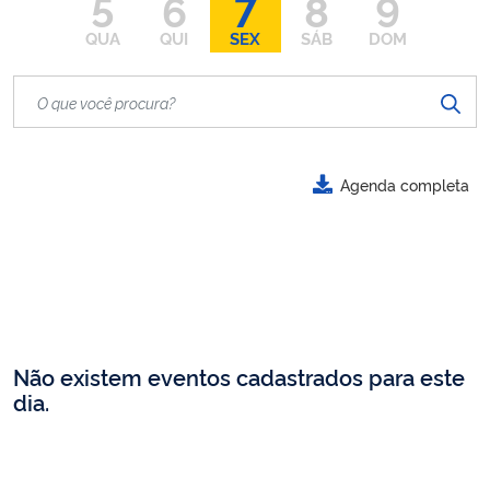
5
6
7
8
9
QUA
QUI
SEX
SÁB
DOM
Agenda completa
Não existem eventos cadastrados para este
dia.