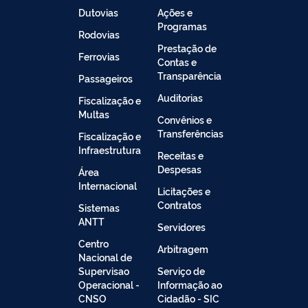
Dutovias
Ações e
Programas
Rodovias
Prestação de
Ferrovias
Contas e
Transparência
Passageiros
Auditorias
Fiscalização e
Multas
Convênios e
Transferências
Fiscalização e
Infraestrutura
Receitas e
Despesas
Área
Internacional
Licitações e
Contratos
Sistemas
ANTT
Servidores
Centro
Arbitragem
Nacional de
Supervisao
Serviço de
Operacional -
Informação ao
CNSO
Cidadão - SIC