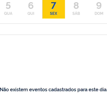
5
6
7
8
9
QUA
QUI
SEX
SÁB
DOM
Não existem eventos cadastrados para este dia