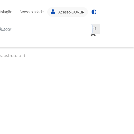
islação
Acessibilidade
Acesso GOV.BR
Superintendência de Infraestrutura Rodoviária.