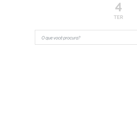
4
TER