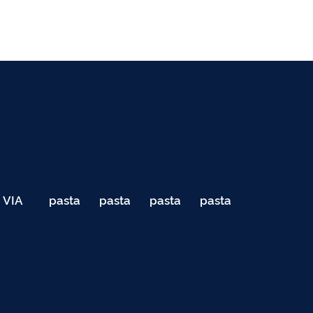
VIA
pasta
pasta
pasta
pasta
040
de
de
de
de
Teste
testes
testes
testes
testes