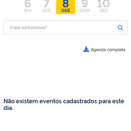
6
7
8
9
10
QUI
SEX
SÁB
DOM
SEG
Agenda completa
Não existem eventos cadastrados para este
dia.