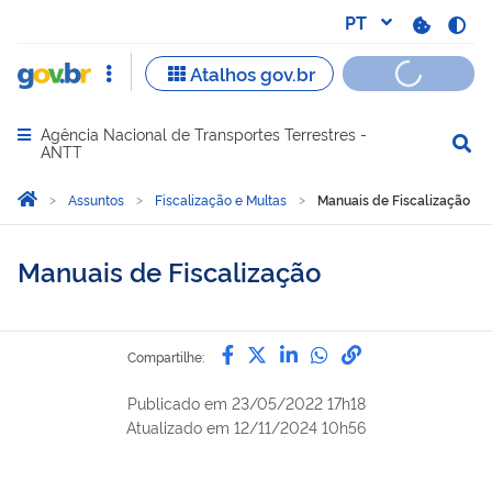
Agência Nacional de Transportes Terrestres -
Abrir menu principal de navegação
ANTT
Você está aqui:
Página Inicial
Assuntos
Fiscalização e Multas
Manuais de Fiscalização
Manuais de Fiscalização
Compartilhe por Facebook
Compartilhe por Twitter
Compartilhe por Lin
Compartilhe por
link para Copi
Compartilhe:
Publicado em
23/05/2022 17h18
Atualizado em
12/11/2024 10h56