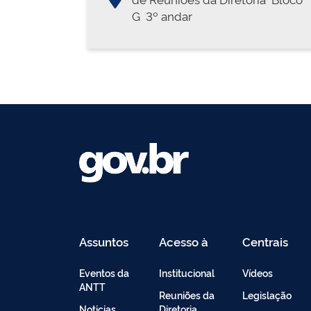
G  3º andar
Assuntos
Acesso à
Centrais
Informação
de
Conteúdo
Eventos da
Institucional
Vídeos
ANTT
Reuniões da
Legislação
Noticias
Diretoria