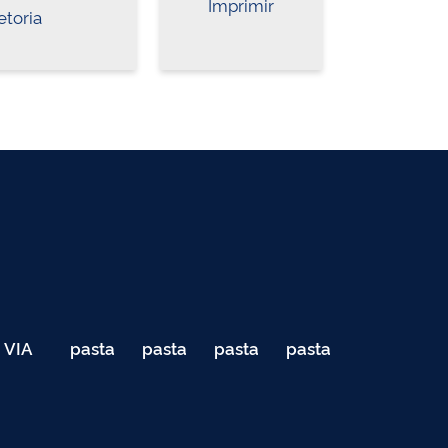
Imprimir
etoria
VIA
pasta
pasta
pasta
pasta
040
de
de
de
de
Teste
testes
testes
testes
testes