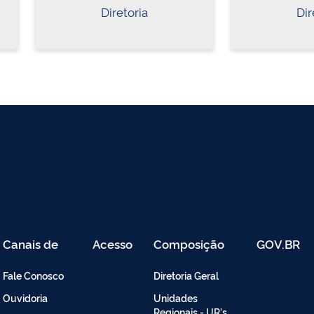
Diretoria
Dir
Canais de
Acesso
Composição
GOV.BR
Atendimento
Restrito
-
Fale Conosco
Diretoria Geral
Intranet
Ouvidoria
Unidades
Regionais - UR's