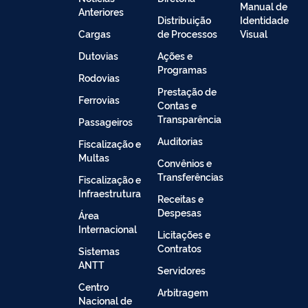
Manual de
Anteriores
Distribuição
Identidade
Cargas
de Processos
Visual
Dutovias
Ações e
Programas
Rodovias
Prestação de
Ferrovias
Contas e
Transparência
Passageiros
Auditorias
Fiscalização e
Multas
Convênios e
Transferências
Fiscalização e
Infraestrutura
Receitas e
Despesas
Área
Internacional
Licitações e
Contratos
Sistemas
ANTT
Servidores
Centro
Arbitragem
Nacional de