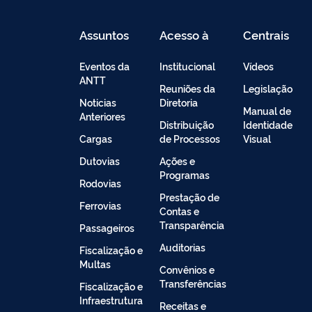
Assuntos
Acesso à
Centrais
Informação
de
Conteúdo
Eventos da
Institucional
Vídeos
ANTT
Reuniões da
Legislação
Noticias
Diretoria
Manual de
Anteriores
Distribuição
Identidade
Cargas
de Processos
Visual
Dutovias
Ações e
Programas
Rodovias
Prestação de
Ferrovias
Contas e
Transparência
Passageiros
Auditorias
Fiscalização e
Multas
Convênios e
Transferências
Fiscalização e
Infraestrutura
Receitas e