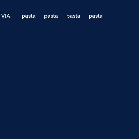
VIA
pasta
pasta
pasta
pasta
040
de
de
de
de
Teste
testes
testes
testes
testes