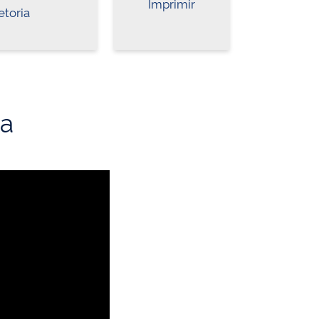
Imprimir
etoria
ia