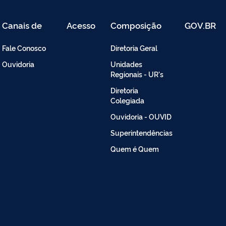
Canais de
Acesso
Composição
GOV.BR
Atendimento
Restrito
-
Fale Conosco
Diretoria Geral
Intranet
Ouvidoria
Unidades
Regionais - UR's
Diretoria
Colegiada
Ouvidoria - OUVID
Superintendências
Quem é Quem