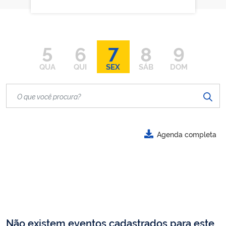
5
6
7
8
9
QUA
QUI
SEX
SÁB
DOM
Agenda completa
Não existem eventos cadastrados para este