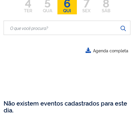
4
5
6
7
8
TER
QUA
QUI
SEX
SÁB
Agenda completa
Não existem eventos cadastrados para este
dia.