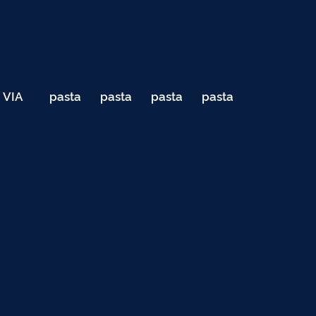
VIA
pasta
pasta
pasta
pasta
040
de
de
de
de
Teste
testes
testes
testes
testes