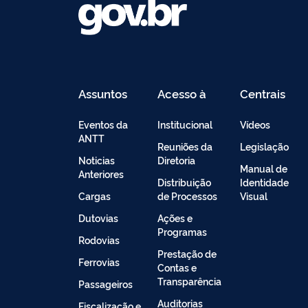
Assuntos
Acesso à
Centrais
Informação
de
Conteúdo
Eventos da
Institucional
Vídeos
ANTT
Reuniões da
Legislação
Noticias
Diretoria
Manual de
Anteriores
Distribuição
Identidade
Cargas
de Processos
Visual
Dutovias
Ações e
Programas
Rodovias
Prestação de
Ferrovias
Contas e
Transparência
Passageiros
Auditorias
Fiscalização e