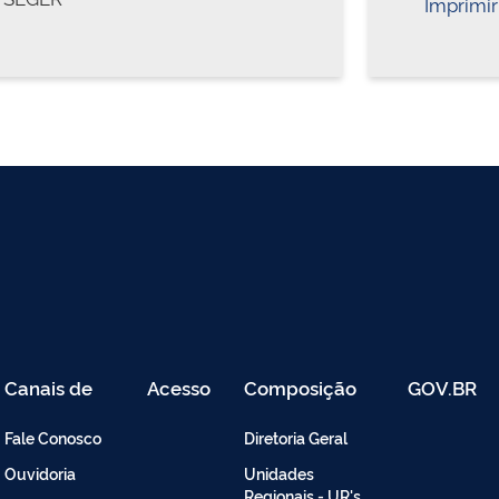
Imprimir
Canais de
Acesso
Composição
GOV.BR
Atendimento
Restrito
-
Fale Conosco
Diretoria Geral
Intranet
Ouvidoria
Unidades
Regionais - UR's