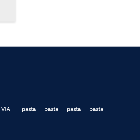
VIA
pasta
pasta
pasta
pasta
040
de
de
de
de
Teste
testes
testes
testes
testes