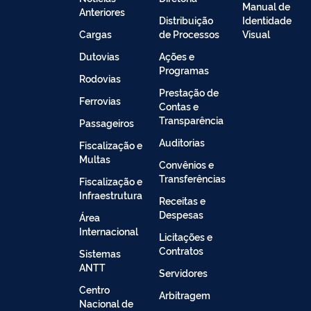
Manual de
Anteriores
Distribuição
Identidade
Cargas
de Processos
Visual
Dutovias
Ações e
Programas
Rodovias
Prestação de
Ferrovias
Contas e
Transparência
Passageiros
Auditorias
Fiscalização e
Multas
Convênios e
Transferências
Fiscalização e
Infraestrutura
Receitas e
Despesas
Área
Internacional
Licitações e
Contratos
Sistemas
ANTT
Servidores
Centro
Arbitragem
Nacional de