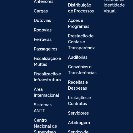
Anteriores
Distribuição
Identidade
Cargas
de Processos
Visual
Dutovias
Ações e
Programas
Rodovias
Prestação de
Ferrovias
Contas e
Transparência
Passageiros
Auditorias
Fiscalização e
Multas
Convênios e
Transferências
Fiscalização e
Infraestrutura
Receitas e
Despesas
Área
Internacional
Licitações e
Contratos
Sistemas
ANTT
Servidores
Centro
Arbitragem
Nacional de
Supervisao
Serviço de