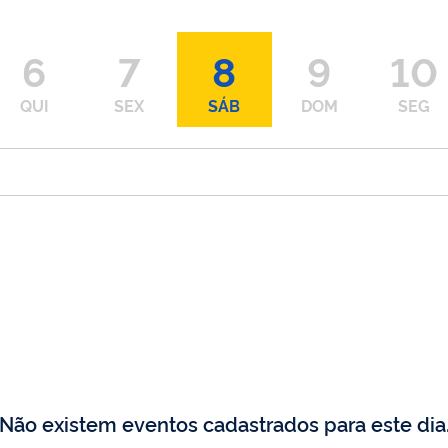
6
7
8
9
10
QUI
SEX
SÁB
DOM
SEG
Não existem eventos cadastrados para este dia