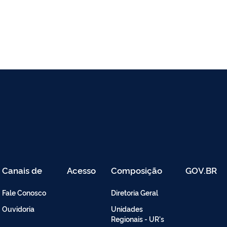
Canais de
Acesso
Composição
GOV.BR
Atendimento
Restrito
-
Fale Conosco
Diretoria Geral
Intranet
Ouvidoria
Unidades
Regionais - UR's