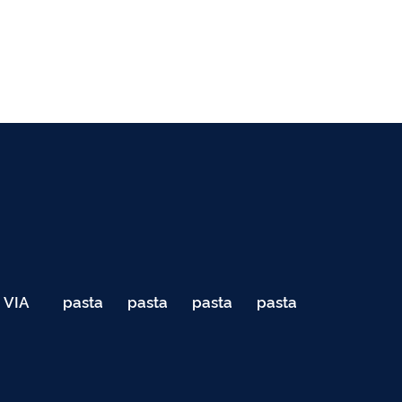
VIA
pasta
pasta
pasta
pasta
040
de
de
de
de
Teste
testes
testes
testes
testes