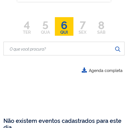
4
5
6
7
8
TER
QUA
QUI
SEX
SÁB
Agenda completa
Não existem eventos cadastrados para este
dia.