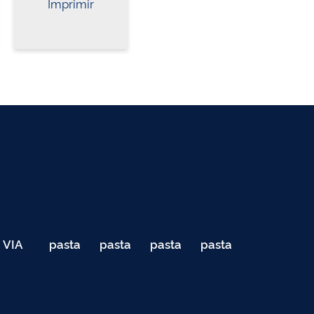
Imprimir
VIA
pasta
pasta
pasta
pasta
040
de
de
de
de
Teste
testes
testes
testes
testes