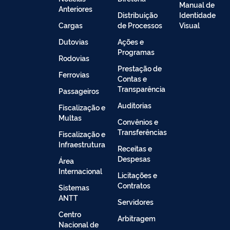
Manual de
Anteriores
Distribuição
Identidade
Cargas
de Processos
Visual
Dutovias
Ações e
Programas
Rodovias
Prestação de
Ferrovias
Contas e
Transparência
Passageiros
Auditorias
Fiscalização e
Multas
Convênios e
Transferências
Fiscalização e
Infraestrutura
Receitas e
Despesas
Área
Internacional
Licitações e
Contratos
Sistemas
ANTT
Servidores
Centro
Arbitragem
Nacional de