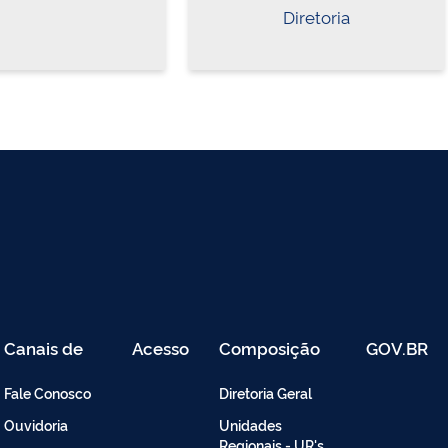
Diretoria
Canais de
Acesso
Composição
GOV.BR
Atendimento
Restrito
-
Fale Conosco
Diretoria Geral
Intranet
Ouvidoria
Unidades
Regionais - UR's