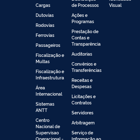
Cargas
de Processos
Visual
Dutovias
Ações e
Programas
Rodovias
Prestação de
Ferrovias
Contas e
Transparência
Passageiros
Auditorias
Fiscalização e
Multas
Convênios e
Transferências
Fiscalização e
Infraestrutura
Receitas e
Despesas
Área
Internacional
Licitações e
Contratos
Sistemas
ANTT
Servidores
Centro
Arbitragem
Nacional de
Supervisao
Serviço de
Operacional -
Informação ao