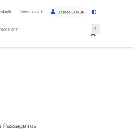
islação
Acessibilidade
Acesso GOV.BR
e Passageiros