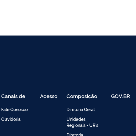
Canais de
Acesso
Composição
GOV.BR
Atendimento
Restrito
-
Fale Conosco
Diretoria Geral
Intranet
Ouvidoria
Unidades
Regionais - UR's
Diretoria