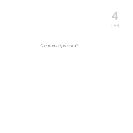
4
TER