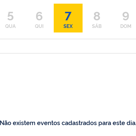
5
6
7
8
9
QUA
QUI
SEX
SÁB
DOM
Não existem eventos cadastrados para este dia