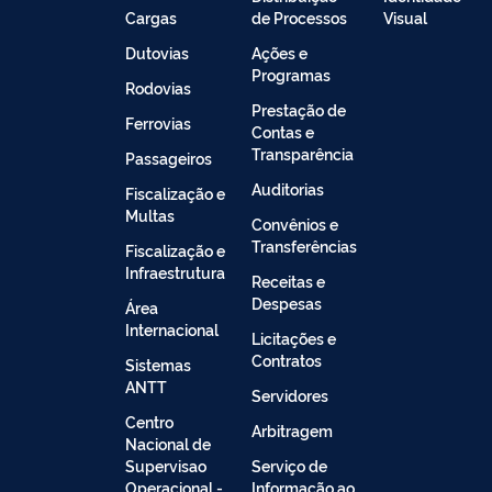
Cargas
de Processos
Visual
Dutovias
Ações e
Programas
Rodovias
Prestação de
Ferrovias
Contas e
Transparência
Passageiros
Auditorias
Fiscalização e
Multas
Convênios e
Transferências
Fiscalização e
Infraestrutura
Receitas e
Despesas
Área
Internacional
Licitações e
Contratos
Sistemas
ANTT
Servidores
Centro
Arbitragem
Nacional de
Supervisao
Serviço de
Operacional -
Informação ao