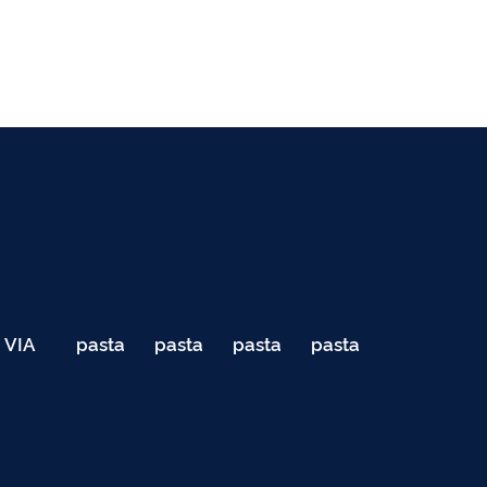
VIA
pasta
pasta
pasta
pasta
040
de
de
de
de
Teste
testes
testes
testes
testes