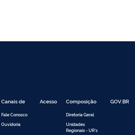
Canais de
Acesso
Composição
GOV.BR
Atendimento
Restrito
-
Fale Conosco
Diretoria Geral
Intranet
Ouvidoria
Unidades
Regionais - UR's