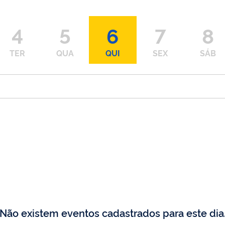
4
5
6
7
8
TER
QUA
QUI
SEX
SÁB
Não existem eventos cadastrados para este dia