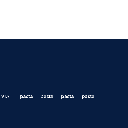
VIA
pasta
pasta
pasta
pasta
040
de
de
de
de
Teste
testes
testes
testes
testes