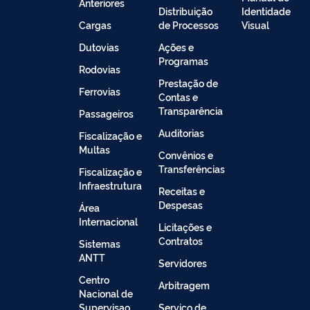
Anteriores
Distribuição
Identidade
Cargas
de Processos
Visual
Dutovias
Ações e
Programas
Rodovias
Prestação de
Ferrovias
Contas e
Transparência
Passageiros
Auditorias
Fiscalização e
Multas
Convênios e
Transferências
Fiscalização e
Infraestrutura
Receitas e
Despesas
Área
Internacional
Licitações e
Contratos
Sistemas
ANTT
Servidores
Centro
Arbitragem
Nacional de
Supervisao
Serviço de