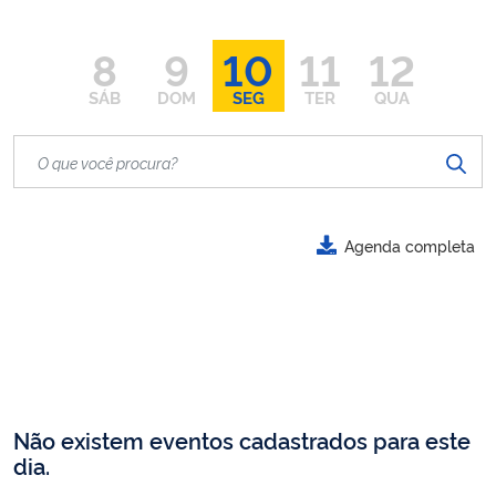
8
9
10
11
12
SÁB
DOM
SEG
TER
QUA
Agenda completa
Não existem eventos cadastrados para este
dia.