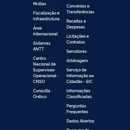
Multas
Convênios e
Transferências
Fiscalização e
Infraestrutura
Receitas e
Despesas
Área
Internacional
Licitações e
Contratos
Sistemas
ANTT
Servidores
Centro
Arbitragem
Nacional de
Supervisao
Serviço de
Operacional -
Informação ao
CNSO
Cidadão - SIC
Consulta
Informações
Onibus
Classificadas
Perguntas
Frequentes
Dados Abertos
Pesquisa de