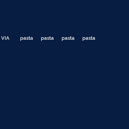
VIA
pasta
pasta
pasta
pasta
040
de
de
de
de
Teste
testes
testes
testes
testes