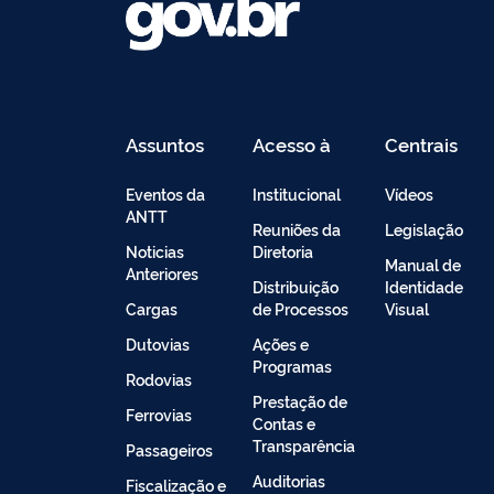
Assuntos
Acesso à
Centrais
Informação
de
Conteúdo
Eventos da
Institucional
Vídeos
ANTT
Reuniões da
Legislação
Noticias
Diretoria
Manual de
Anteriores
Distribuição
Identidade
Cargas
de Processos
Visual
Dutovias
Ações e
Programas
Rodovias
Prestação de
Ferrovias
Contas e
Transparência
Passageiros
Auditorias
Fiscalização e