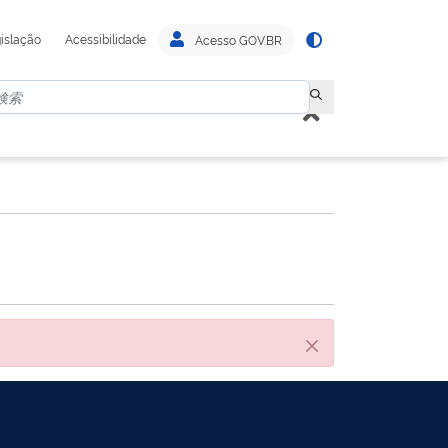
islação
Acessibilidade
Acesso GOV.BR
閉じる