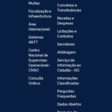
Multas
Convênios e
Transferências
Fiscalização e
Infraestrutura
Receitas e
Despesas
Área
Internacional
Licitações e
Contratos
Sistemas
ANTT
Servidores
Centro
Arbitragem
Nacional de
Supervisao
Serviço de
Operacional -
Informação ao
CNSO
Cidadão - SIC
Consulta
Informações
Onibus
Classificadas
Perguntas
Frequentes
Dados Abertos
Pesquisa de