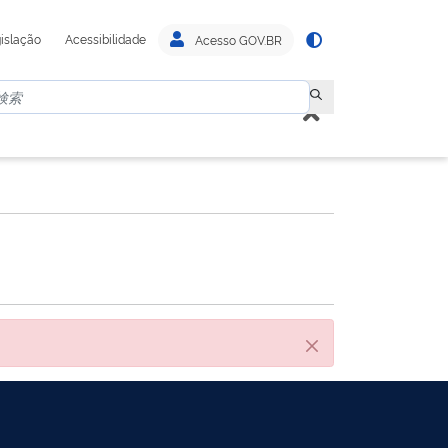
islação
Acessibilidade
Acesso GOV.BR
閉じる