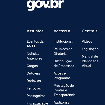
Assuntos
Acesso à
Centrais
Informação
de
Conteúdo
Eventos da
Institucional
Vídeos
ANTT
Reuniões da
Legislação
Noticias
Diretoria
Manual de
Anteriores
Distribuição
Identidade
Cargas
de Processos
Visual
Dutovias
Ações e
Programas
Rodovias
Prestação de
Ferrovias
Contas e
Transparência
Passageiros
Auditorias
Fiscalização e