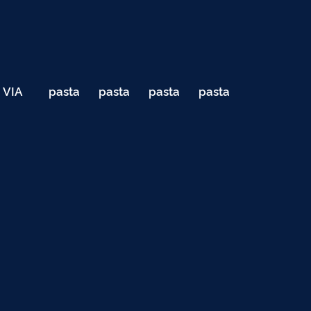
VIA
pasta
pasta
pasta
pasta
040
de
de
de
de
Teste
testes
testes
testes
testes