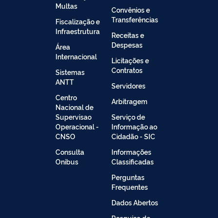
Multas
Convênios e
Transferências
Fiscalização e
Infraestrutura
Receitas e
Despesas
Área
Internacional
Licitações e
Contratos
Sistemas
ANTT
Servidores
Centro
Arbitragem
Nacional de
Supervisao
Serviço de
Operacional -
Informação ao
CNSO
Cidadão - SIC
Consulta
Informações
Onibus
Classificadas
Perguntas
Frequentes
Dados Abertos
Pesquisa de