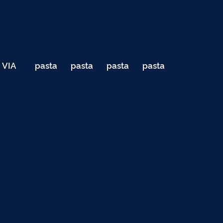
VIA
pasta
pasta
pasta
pasta
040
de
de
de
de
Teste
testes
testes
testes
testes