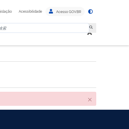
islação
Acessibilidade
Acesso GOV.BR
閉じる