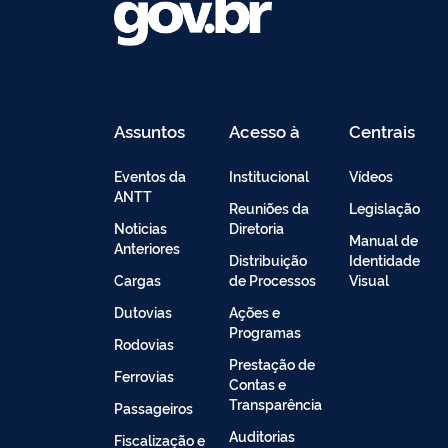
Assuntos
Acesso à
Centrais
Informação
de
Conteúdo
Eventos da
Institucional
Vídeos
ANTT
Reuniões da
Legislação
Noticias
Diretoria
Manual de
Anteriores
Distribuição
Identidade
Cargas
de Processos
Visual
Dutovias
Ações e
Programas
Rodovias
Prestação de
Ferrovias
Contas e
Transparência
Passageiros
Auditorias
Fiscalização e