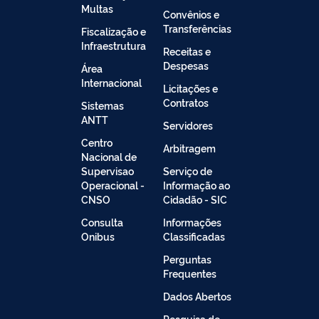
Multas
Convênios e
Transferências
Fiscalização e
Infraestrutura
Receitas e
Despesas
Área
Internacional
Licitações e
Contratos
Sistemas
ANTT
Servidores
Centro
Arbitragem
Nacional de
Supervisao
Serviço de
Operacional -
Informação ao
CNSO
Cidadão - SIC
Consulta
Informações
Onibus
Classificadas
Perguntas
Frequentes
Dados Abertos
Pesquisa de