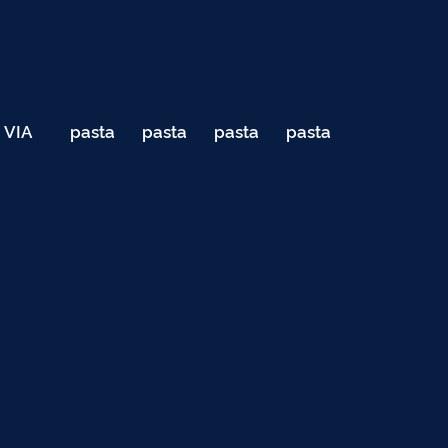
VIA
pasta
pasta
pasta
pasta
040
de
de
de
de
Teste
testes
testes
testes
testes