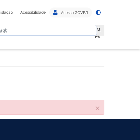
islação
Acessibilidade
Acesso GOV.BR
閉じる