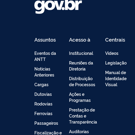
Assuntos
Acesso à
Centrais
Informação
de
Conteúdo
Eventos da
Institucional
Vídeos
ANTT
Reuniões da
Legislação
Noticias
Diretoria
Manual de
Anteriores
Distribuição
Identidade
Cargas
de Processos
Visual
Dutovias
Ações e
Programas
Rodovias
Prestação de
Ferrovias
Contas e
Transparência
Passageiros
Auditorias
Fiscalização e