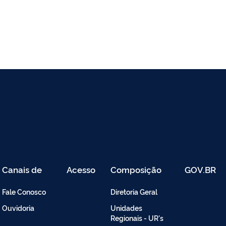
Canais de
Acesso
Composição
GOV.BR
Atendimento
Restrito
-
Fale Conosco
Diretoria Geral
Intranet
Ouvidoria
Unidades
Regionais - UR's