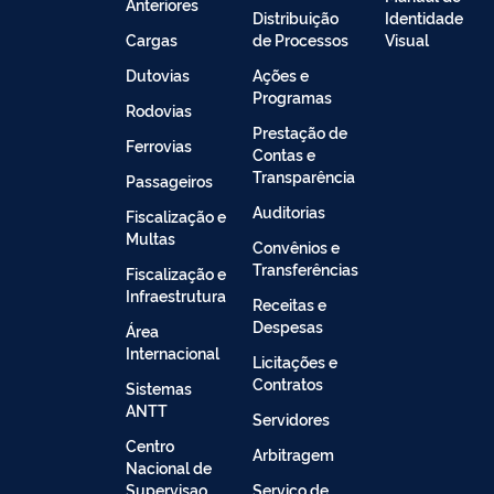
Anteriores
Distribuição
Identidade
Cargas
de Processos
Visual
Dutovias
Ações e
Programas
Rodovias
Prestação de
Ferrovias
Contas e
Transparência
Passageiros
Auditorias
Fiscalização e
Multas
Convênios e
Transferências
Fiscalização e
Infraestrutura
Receitas e
Despesas
Área
Internacional
Licitações e
Contratos
Sistemas
ANTT
Servidores
Centro
Arbitragem
Nacional de
Supervisao
Serviço de