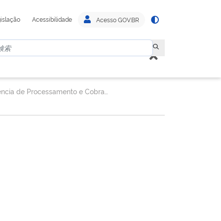
islação
Acessibilidade
Acesso GOV.BR
Gerência de Processamento e Cobrança de Auto de Infração - GEAUT