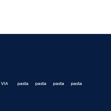
VIA
pasta
pasta
pasta
pasta
040
de
de
de
de
Teste
testes
testes
testes
testes