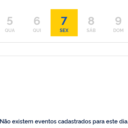
5
6
7
8
9
QUA
QUI
SEX
SÁB
DOM
Não existem eventos cadastrados para este dia