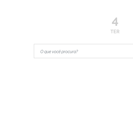
4
TER