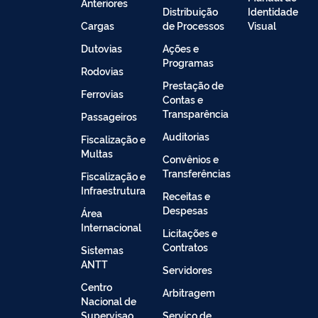
Anteriores
Distribuição
Identidade
Cargas
de Processos
Visual
Dutovias
Ações e
Programas
Rodovias
Prestação de
Ferrovias
Contas e
Transparência
Passageiros
Auditorias
Fiscalização e
Multas
Convênios e
Transferências
Fiscalização e
Infraestrutura
Receitas e
Despesas
Área
Internacional
Licitações e
Contratos
Sistemas
ANTT
Servidores
Centro
Arbitragem
Nacional de
Supervisao
Serviço de