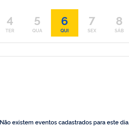
4
5
6
7
8
TER
QUA
QUI
SEX
SÁB
Não existem eventos cadastrados para este dia