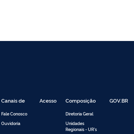
Canais de
Acesso
Composição
GOV.BR
Atendimento
Restrito
-
Fale Conosco
Diretoria Geral
Intranet
Ouvidoria
Unidades
Regionais - UR's