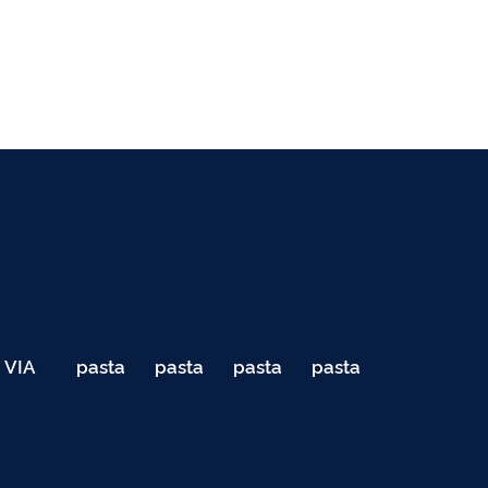
VIA
pasta
pasta
pasta
pasta
040
de
de
de
de
Teste
testes
testes
testes
testes