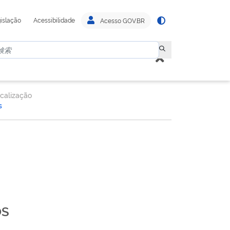
islação
Acessibilidade
Acesso GOV.BR
scalização
s
OS