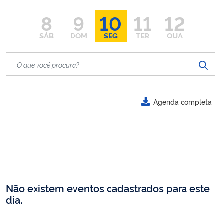
8
9
10
11
12
SÁB
DOM
SEG
TER
QUA
Agenda completa
Não existem eventos cadastrados para este
dia.