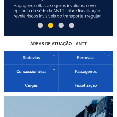
Bagagens soltas e seguros inválidos: novo
episódio da série da ANTT sobre fiscalização
revela riscos invisíveis do transporte irregular
ÁREAS DE ATUAÇÃO - ANTT
Rodovias
Ferrovias
Concessionárias
Passageiros
Cargas
Fiscalização