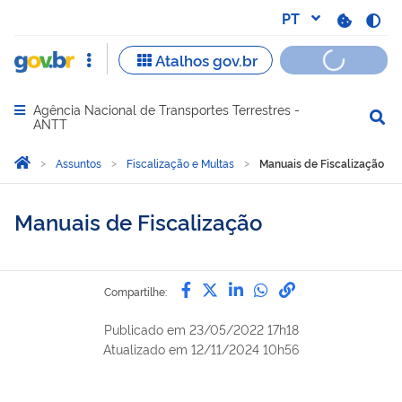
Agência Nacional de Transportes Terrestres -
Abrir menu principal de navegação
ANTT
Você está aqui:
Página Inicial
Assuntos
Fiscalização e Multas
Manuais de Fiscalização
Manuais de Fiscalização
Compartilhe por Facebook
Compartilhe por Twitter
Compartilhe por Lin
Compartilhe por
link para Copi
Compartilhe:
Publicado em
23/05/2022 17h18
Atualizado em
12/11/2024 10h56