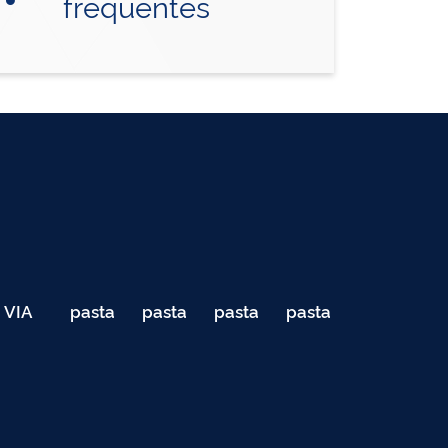
frequentes
VIA
pasta
pasta
pasta
pasta
040
de
de
de
de
Teste
testes
testes
testes
testes