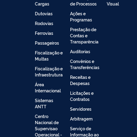
Cargas
de Processos
Visual
Dutovias
Ações e
Programas
Rodovias
Prestação de
Ferrovias
Contas e
Transparência
Passageiros
Auditorias
Fiscalização e
Multas
Convênios e
Transferências
Fiscalização e
Infraestrutura
Receitas e
Despesas
Área
Internacional
Licitações e
Contratos
Sistemas
ANTT
Servidores
Centro
Arbitragem
Nacional de
Supervisao
Serviço de
Operacional -
Informação ao