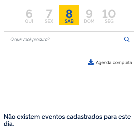
6
7
8
9
10
QUI
SEX
SÁB
DOM
SEG
Agenda completa
Não existem eventos cadastrados para este
dia.