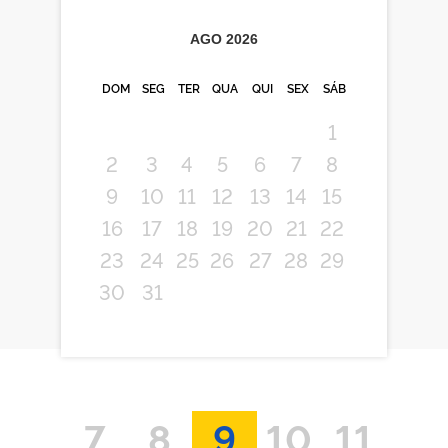
AGO
2026
DOM
SEG
TER
QUA
QUI
SEX
SÁB
1
2
3
4
5
6
7
8
9
10
11
12
13
14
15
16
17
18
19
20
21
22
23
24
25
26
27
28
29
30
31
7
8
9
10
11