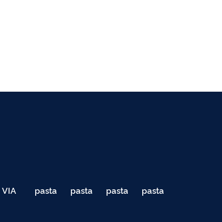
VIA
pasta
pasta
pasta
pasta
040
de
de
de
de
Teste
testes
testes
testes
testes